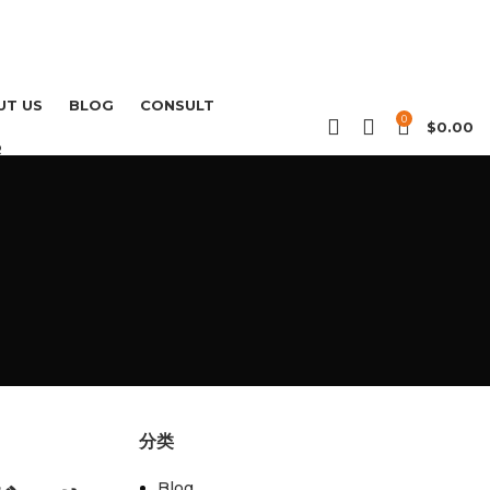
UT US
BLOG
CONSULT
0
$
0.00
R
分类
Blog