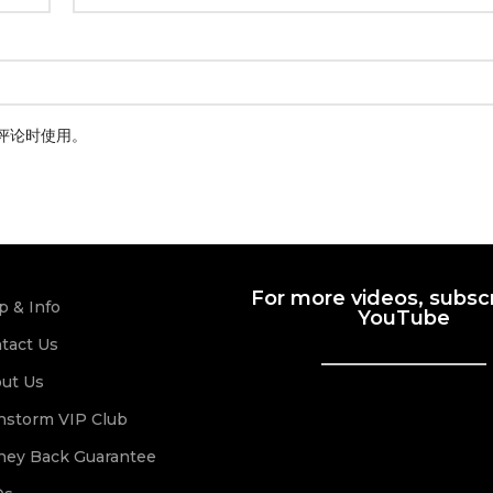
评论时使用。
For more videos, subscr
p & Info
YouTube
tact Us
ut Us
nstorm VIP Club
ey Back Guarantee