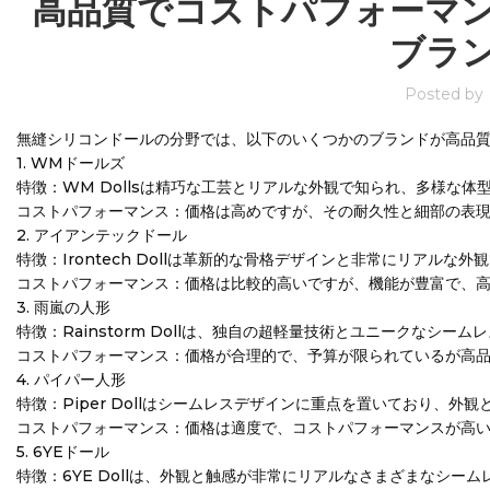
高品質でコストパフォーマ
ブラ
Posted by
無縫シリコンドールの分野では、以下のいくつかのブランドが高品
1. WMドールズ
特徴：WM Dollsは精巧な工芸とリアルな外観で知られ、多様な
コストパフォーマンス：価格は高めですが、その耐久性と細部の表
2. アイアンテックドール
特徴：Irontech Dollは革新的な骨格デザインと非常にリアル
コストパフォーマンス：価格は比較的高いですが、機能が豊富で、
3. 雨嵐の人形
特徴：Rainstorm Dollは、独自の超軽量技術とユニークな
コストパフォーマンス：価格が合理的で、予算が限られているが高
4. パイパー人形
特徴：Piper Dollはシームレスデザインに重点を置いており、
コストパフォーマンス：価格は適度で、コストパフォーマンスが高
5. 6YEドール
特徴：6YE Dollは、外観と触感が非常にリアルなさまざまなシ