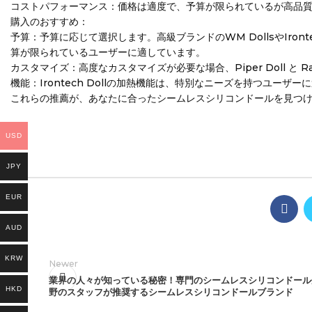
コストパフォーマンス：価格は適度で、予算が限られているが高品
購入のおすすめ：
予算：予算に応じて選択します。高級ブランドのWM DollsやIrontech
算が限られているユーザーに適しています。
カスタマイズ：高度なカスタマイズが必要な場合、Piper Doll と Ra
機能：Irontech Dollの加熱機能は、特別なニーズを持つユーザ
これらの推薦が、あなたに合ったシームレスシリコンドールを見つ
USD
JPY
EUR
AUD
KRW
Newer
業界の人々が知っている秘密！専門のシームレスシリコンドール
HKD
野のスタッフが推奨するシームレスシリコンドールブランド