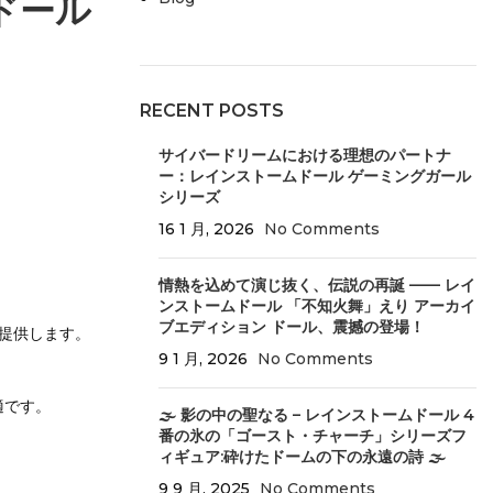
ドール
RECENT POSTS
サイバードリームにおける理想のパートナ
ー：レインストームドール ゲーミングガール
シリーズ
16 1 月, 2026
No Comments
情熱を込めて演じ抜く、伝説の再誕 —— レイ
ンストームドール 「不知火舞」えり アーカイ
ブエディション ドール、震撼の登場！
を提供します。
9 1 月, 2026
No Comments
適です。
🌫️ 影の中の聖なる – レインストームドール 4
番の氷の「ゴースト・チャーチ」シリーズフ
ィギュア:砕けたドームの下の永遠の詩 🌫️
9 9 月, 2025
No Comments