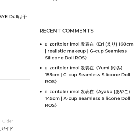
E Dollは予
RECENT COMMENTS
zoritoler imol
发表在《
Eri (えり) 168cm
| realistic makeup | G-cup Seamless
Silicone Doll ROS
》
zoritoler imol
发表在《
Yumi (ゆみ)
153cm | G-cup Seamless Silicone Doll
ROS
》
zoritoler imol
发表在《
Ayako (あやこ)
145cm | A-cup Seamless Silicone Doll
ROS
》
Older
入ガイド