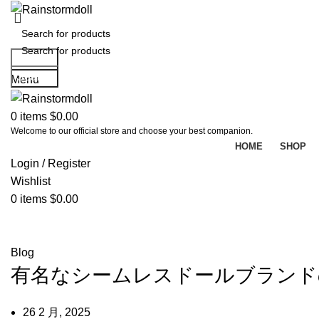
Search
Search
Menu
0
items
$
0.00
Welcome to our official store and choose your best companion.
HOME
SHOP
Login / Register
Wishlist
0
items
$
0.00
Blog
Blog
有名なシームレスドールブランド
26 2 月, 2025