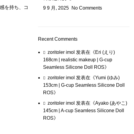
触感を持ち、コ
9 9 月, 2025
No Comments
Recent Comments
zoritoler imol
发表在《
Eri (えり)
168cm | realistic makeup | G-cup
Seamless Silicone Doll ROS
》
zoritoler imol
发表在《
Yumi (ゆみ)
153cm | G-cup Seamless Silicone Doll
ROS
》
zoritoler imol
发表在《
Ayako (あやこ)
145cm | A-cup Seamless Silicone Doll
ROS
》