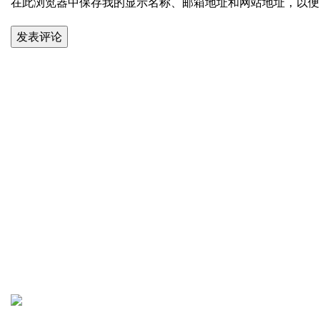
在此浏览器中保存我的显示名称、邮箱地址和网站地址，以便
Address：中国広東省東
莞市橋頭鎮楊公朗新村1
路1号
TEL：+86
18802604646
Email：
sales@rainstormdoll.com
© 2024 rainstormdoll.com. All rights reserved.