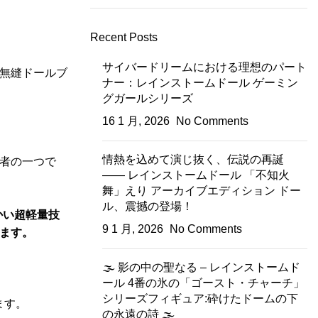
Recent Posts
サイバードリームにおける理想のパート
無縫ドールブ
ナー：レインストームドール ゲーミン
グガールシリーズ
16 1 月, 2026
No Comments
情熱を込めて演じ抜く、伝説の再誕
者の一つで
—— レインストームドール 「不知火
舞」えり アーカイブエディション ドー
ル、震撼の登場！
かい超軽量技
9 1 月, 2026
No Comments
ます。
🌫️ 影の中の聖なる – レインストームド
ール 4番の氷の「ゴースト・チャーチ」
シリーズフィギュア:砕けたドームの下
ます。
の永遠の詩 🌫️