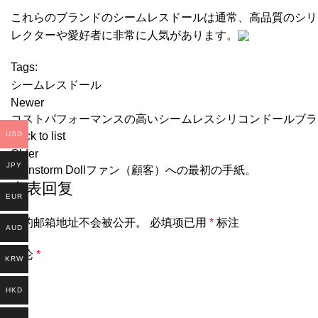
これらのブランドのシームレスドールは通常、高品質のシリ
レクターや愛好者に非常に人気があります。
Tags:
シームレスドール
Newer
コストパフォーマンスの高いシームレスシリコンドールブラ
USD
Back to list
Older
JPY
Rainstorm Dollファン（顧客）への最初の手紙。
发表回复
EUR
您的邮箱地址不会被公开。
必填项已用
*
标注
AUD
评论
*
KRW
HKD