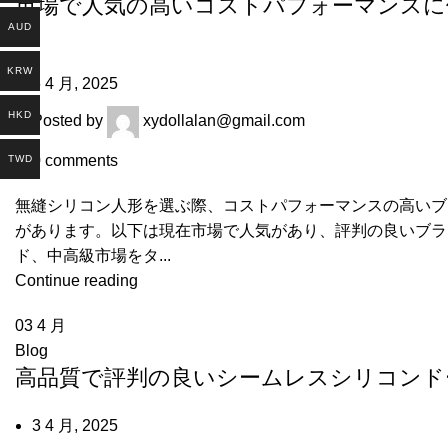
市場で人気の高いコストパフォーマンスに
AUD
め
KRW
6 4 月, 2025
HKD
Posted by
xydollalan@gmail.com
0
comments
TWD
無縫シリコン人形を選ぶ際、コストパフォーマンスの高いブ
があります。以下は現在市場で人気があり、評判の良いブラン
ド、中高級市場をタ...
Continue reading
03
4 月
Blog
高品質で評判の良いシームレスシリコンド
3 4 月, 2025