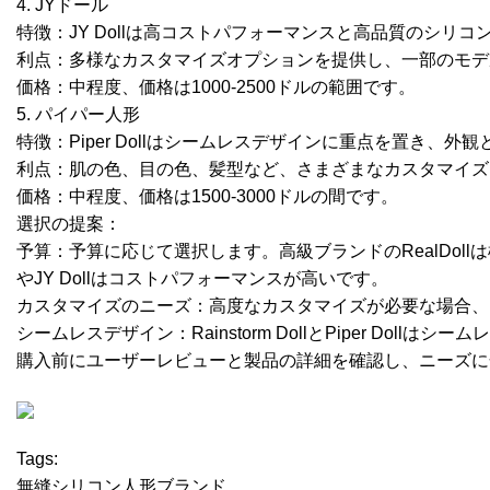
4. JYドール
特徴：JY Dollは高コストパフォーマンスと高品質のシリ
利点：多様なカスタマイズオプションを提供し、一部のモデ
価格：中程度、価格は1000-2500ドルの範囲です。
5. パイパー人形
特徴：Piper Dollはシームレスデザインに重点を置き、
利点：肌の色、目の色、髪型など、さまざまなカスタマイズ
価格：中程度、価格は1500-3000ドルの間です。
選択の提案：
予算：予算に応じて選択します。高級ブランドのRealDollは極
やJY Dollはコストパフォーマンスが高いです。
カスタマイズのニーズ：高度なカスタマイズが必要な場合、RealD
シームレスデザイン：Rainstorm DollとPiper D
購入前にユーザーレビューと製品の詳細を確認し、ニーズに
Tags:
無縫シリコン人形ブランド