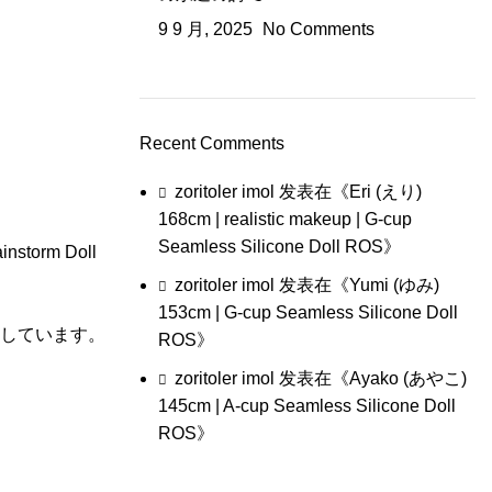
9 9 月, 2025
No Comments
Recent Comments
zoritoler imol
发表在《
Eri (えり)
168cm | realistic makeup | G-cup
Seamless Silicone Doll ROS
》
rm Doll
zoritoler imol
发表在《
Yumi (ゆみ)
153cm | G-cup Seamless Silicone Doll
に適しています。
ROS
》
zoritoler imol
发表在《
Ayako (あやこ)
145cm | A-cup Seamless Silicone Doll
ROS
》