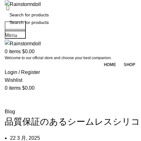
Search
Search
Menu
0
items
$
0.00
Welcome to our official store and choose your best companion.
HOME
SHOP
Login / Register
Wishlist
0
items
$
0.00
Blog
Blog
品質保証のあるシームレスシリコ
22 3 月, 2025