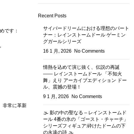
Recent Posts
サイバードリームにおける理想のパート
めです：
ナー：レインストームドール ゲーミン
グガールシリーズ
。
16 1 月, 2026
No Comments
情熱を込めて演じ抜く、伝説の再誕
—— レインストームドール 「不知火
舞」えり アーカイブエディション ドー
ル、震撼の登場！
9 1 月, 2026
No Comments
く、非常に革新
🌫️ 影の中の聖なる – レインストームド
ール 4番の氷の「ゴースト・チャーチ」
シリーズフィギュア:砕けたドームの下
の永遠の詩 🌫️