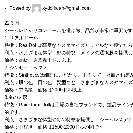
Posted by
xydollalan@gmail.com
22
3 月
シームレスシリコンドールを選ぶ際、品質が非常に重要です
1. リアルドール
特徴：RealDollは高度なカスタマイズとリアルな外観で
利点：さまざまな体型、顔の特徴、メイクの選択肢を提供し
価格：高級、通常数千ドル以上。
2. シンセティックス
特徴：Sintheticsは細部にこだわり、手作りで、外観と触
利点：肌の色、目の色、髪型など、さまざまなカスタマイズ
価格：中高級、価格は2000ドル以上。
3.嵐の人形
特徴：Rainstorm Dollは工場の自社ブランドで、製
的です。
利点：さまざまな体型や顔の特徴を提供し、シームレスデザ
価格：中程度、価格は1500-2000ドルの間です。